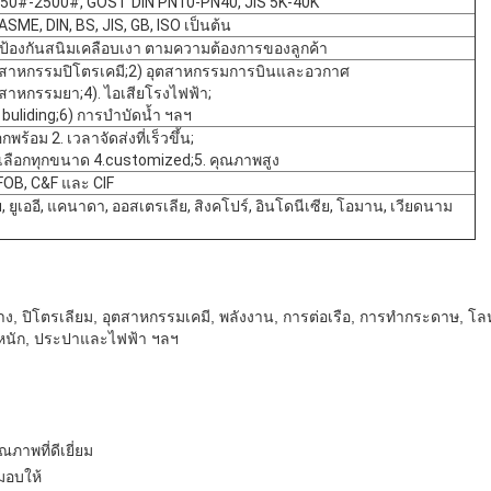
50#-2500#, GOST DIN PN10-PN40, JIS 5K-40K
ASME, DIN, BS, JIS, GB, ISO เป็นต้น
นป้องกันสนิมเคลือบเงา ตามความต้องการของลูกค้า
ุตสาหกรรมปิโตรเคมี;2) อุตสาหกรรมการบินและอวกาศ
ุตสาหกรรมยา;4). ไอเสียโรงไฟฟ้า;
อ buliding;6) การบำบัดน้ำ ฯลฯ
อกพร้อม 2. เวลาจัดส่งที่เร็วขึ้น;
ห้เลือกทุกขนาด 4.customized;5. คุณภาพสูง
FOB, C&F และ CIF
เสนอ
ย, ยูเออี, แคนาดา, ออสเตรเลีย, สิงคโปร์, อินโดนีเซีย, โอมาน, เวียดนาม
าง, ปิโตรเลียม, อุตสาหกรรมเคมี, พลังงาน, การต่อเรือ, การทำกระดาษ,
ะหนัก, ประปาและไฟฟ้า ฯลฯ
ภาพที่ดีเยี่ยม
มอบให้