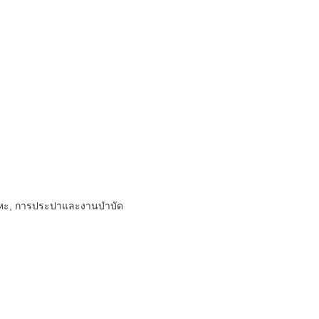
 โลหะ, การประปาและงานบำบัด