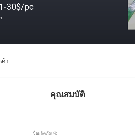
.1-30$/pc
า
นค้า
คุณสมบัติ
ชื่อผลิตภัณฑ์: