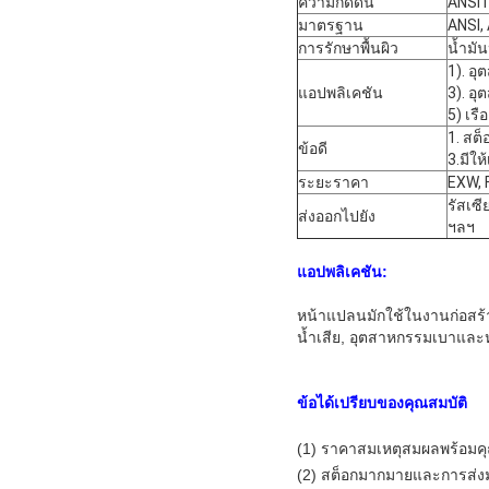
ความกดดัน
ANSI1
มาตรฐาน
ANSI, 
การรักษาพื้นผิว
น้ำมั
1). อ
แอปพลิเคชัน
3). อ
5) เรื
1. สต็
ข้อดี
3.มีใ
ระยะราคา
EXW, 
รัสเซี
ส่งออกไปยัง
ฯลฯ
แอปพลิเคชัน:
หน้าแปลนมักใช้ในงานก่อสร้
น้ำเสีย, อุตสาหกรรมเบาแล
ข้อได้เปรียบของคุณสมบัติ
(1) ราคาสมเหตุสมผลพร้อมคุณ
(2) สต็อกมากมายและการส่ง