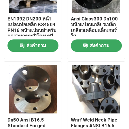
ผลิตภัณฑ์
EN1092 DN200 หน้า
Ansi Class300 Dn100
แปลนท่อเหล็ก BS4504
หน้าแปลนเกลียวเหล็ก
PN16 หน้าแปลนสำหรับ
เกลียวเคลือบแล็กเกอร์
หน้าแปลนท่อเหล็ก
อุตสาหกรรมปิโตรเคมี
ใส
ส่งคำถาม
ส่งคำถาม
หน้าแปลนท่อ DIN
หน้าแปลนท่อ ANSI
หน้าแปลนมาตรฐาน GOST
BS 4504 หน้าแปลน
Dn50 Ansi B16.5
Wnrf Weld Neck Pipe
Standard Forged
Flanges ANSI B16.5
EN 1092 หน้าแปลน