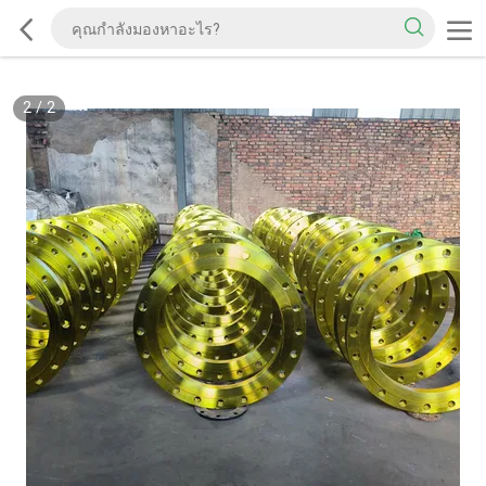
2
/
2